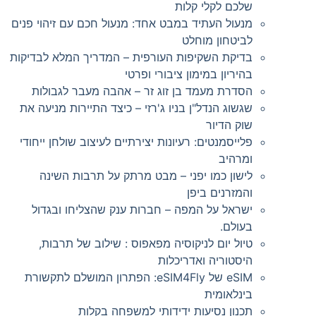
שלכם לקלי קלות
מנעול העתיד במבט אחד: מנעול חכם עם זיהוי פנים
לביטחון מוחלט
בדיקת השקיפות העורפית – המדריך המלא לבדיקות
בהיריון במימון ציבורי ופרטי
הסדרת מעמד בן זוג זר – אהבה מעבר לגבולות
שגשוג הנדל"ן בניו ג'רזי – כיצד התיירות מניעה את
שוק הדיור
פלייסמנטים: רעיונות יצירתיים לעיצוב שולחן ייחודי
ומרהיב
לישון כמו יפני – מבט מרתק על תרבות השינה
והמזרנים ביפן
ישראל על המפה – חברות ענק שהצליחו ובגדול
בעולם.
טיול יום לניקוסיה מפאפוס : שילוב של תרבות,
היסטוריה ואדריכלות
eSIM של eSIM4Fly: הפתרון המושלם לתקשורת
בינלאומית
תכנון נסיעות ידידותי למשפחה בקלות